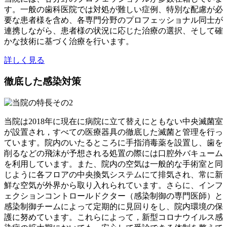
す。一般の歯科医院では対処が難しい症例、特別な配慮が必
要な患者様を含め、各専門分野のプロフェッショナル同士が
連携しながら、患者様の状況に応じた治療の選択、そして確
かな技術に基づく治療を行います。
詳しく見る
徹底した感染対策
当院は2018年に現在に病院に立て替えにともない中央滅菌室
が設置され，すべての医療器具の徹底した滅菌と管理を行っ
ています。院内のいたるところに手指消毒薬を設置し、歯を
削るなどの飛沫が予想される処置の際には口腔外バキューム
を利用しています。また、院内の空気は一般的な手術室と同
じように各フロアの中央換気システムにて排気され、常に新
鮮な空気が外界から取り入れられています。さらに、インフ
ェクションコントロールドクター（感染制御の専門医師）と
感染制御チームによって定期的に見回りをし、院内環境の保
護に努めています。これらによって，新型コロナウイルス感