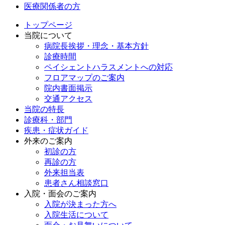
医療関係者の方
トップページ
当院について
病院長挨拶・理念・基本方針
診療時間
ペイシェントハラスメントへの対応
フロアマップのご案内
院内書面掲示
交通アクセス
当院の特長
診療科・部門
疾患・症状ガイド
外来のご案内
初診の方
再診の方
外来担当表
患者さん相談窓口
入院・面会のご案内
入院が決まった方へ
入院生活について